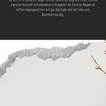
vara en bra idé att planera in ledighet de första dagarna
efter ingreppet för att ge dig själv tid att vila och
återhämta dig.