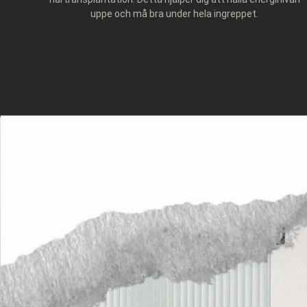
uppe och må bra under hela ingreppet.