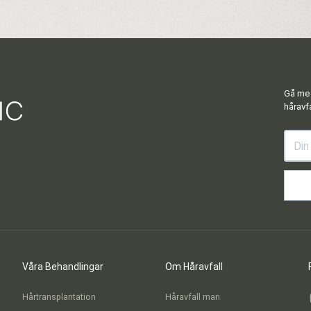
Gå med
håravfa
Våra Behandlingar
Om Håravfall
Hårtransplantation
Håravfall man