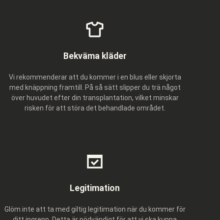
Bekväma kläder
Vi rekommenderar att du kommer i en blus eller skjorta
med knäppning framtill. På så sätt slipper du trä något
över huvudet efter din transplantation, vilket minskar
risken för att störa det behandlade området.
Legitimation
Glöm inte att ta med giltig legitimation när du kommer för
ditt ingrepp. Detta är nödvändigt för att vi ska kunna