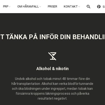
PRP
OM HÅRAVFALL
PRISER
KONTAKT
S
T TÄNKA PÅ INFÖR DIN BEHANDL
Alkohol & nikotin
Undvik alkohol och tobak minst 48 timmar före din
hårtransplantation. Alkohol kan verka blodförtunnande
och öka blödningen under ingreppet, medan tobak kan
försämra kroppens läkningsprocess och påverka
resultatet negativt.