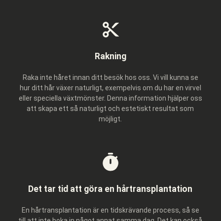
Rakning
Raka inte håret innan ditt besök hos oss. Vi vill kunna se
hur ditt hår växer naturligt, exempelvis om du har en virvel
eller speciella växtmönster. Denna information hjälper oss
att skapa ett så naturligt och estetiskt resultat som
möjligt.
Det tar tid att göra en hårtransplantation
En hårtransplantation är en tidskrävande process, så se
till att inte boka in något annat samma dag. Det kan också