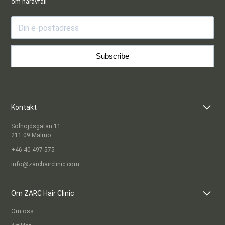
om håravfall
Subscribe
Kontakt
Solhöjdsgatan 11
211 09 Malmö
+46 40 497 575
info@zarchairclinic.com
Om ZARC Hair Clinic
Om oss