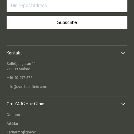
Subscribe
Kontakt
Solhöjdsgatan 11
211 09 Malmö
+46 40 497 575
info@zarchairclinic.com
Om ZARC Hair Clinic
Om oss
Artiklar
Karriärmöjligheter