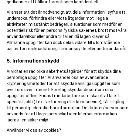
godkänner att hålla informationen konfidentiell.
Vi anser att det är nödvändigt att dela information i syfte att
undersöka, förhindra eller vidta åtgärder mot illegala
aktiviteter, misstänkt bedrägeri, situationer som medför en
potentiell risk för en persons fysiska säkerhet, brott mot våra
användarvillkor eller andra tillfällen då lagen kräver så.
Allmänna uppgifter kan dock delas vidare till utomstående
parter för marknadsföring, i annonssyfte eller andra ändamål.
5. Informationsskydd
Vi vidtar en rad olika säkerhetsåtgärder för att skydda dina
personliga uppgifter. Vi använder oss av avancerade
krypteringsmetoder för att skydda känsliga uppgifter som
överförs över internet. Företag skyddar dessutom dina
uppgifter offline. Endast medarbetare som ska uträtta ett
specifikt jobb (t.ex. fakturering eller kundservice), får tillgång
till personligt identifierbar information. De datorer/servrar som
används för att lagra personligt identifierbar information
lagras i en säker miljö.
Använder vi oss av cookies?