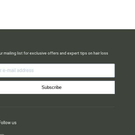
licles are
ry and
ur mailing list for exclusive offers and expert tips on hair loss
Subscribe
Follow us