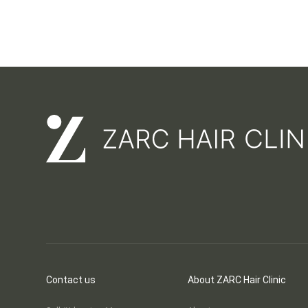
and we work wi
taken from yo
balance.
Contact us
About ZARC Hair Clinic