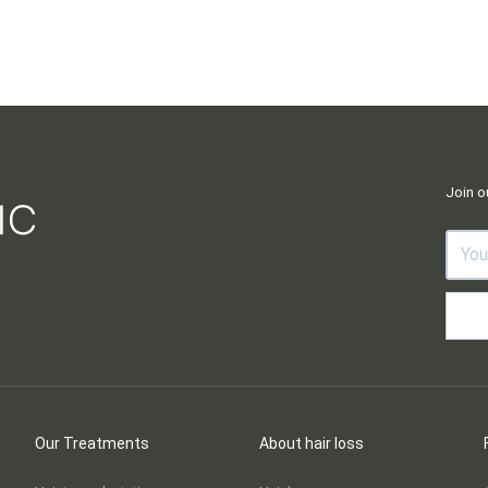
th natural results that emphasize your unique facial features. Hair fol
ur own hair growth and transplanted with precision to create symmet
Join o
Our Treatments
About hair loss