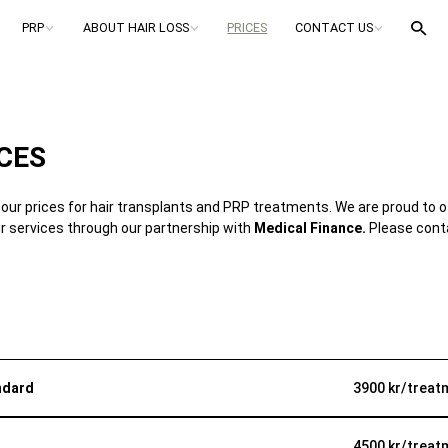
PRP
ABOUT HAIR LOSS
PRICES
CONTACT US
CES
 our prices for hair transplants and PRP treatments. We are proud to of
r services through our partnership with
Medical Finance
.
Please conta
ndard
3900 kr/treat
treatment using your own blood plasma to stimulate regrowth, strengt
4500 kr/treat
rove hair quality. 3 tubes of plasma are taken to prevent hair loss or