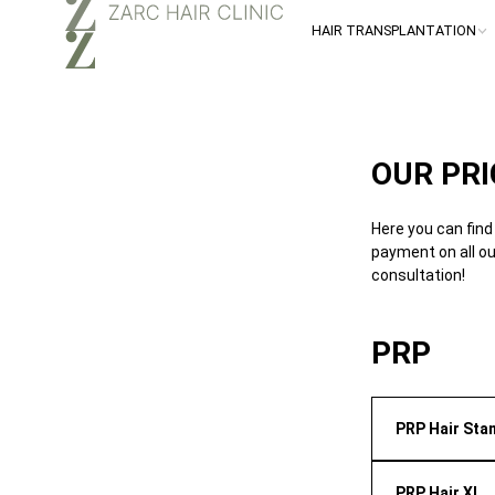
HAIR TRANSPLANTATION
OUR PRI
Here you can find
payment on all ou
consultation!
PRP
PRP Hair Sta
An effective 
PRP Hair XL
growth and imp